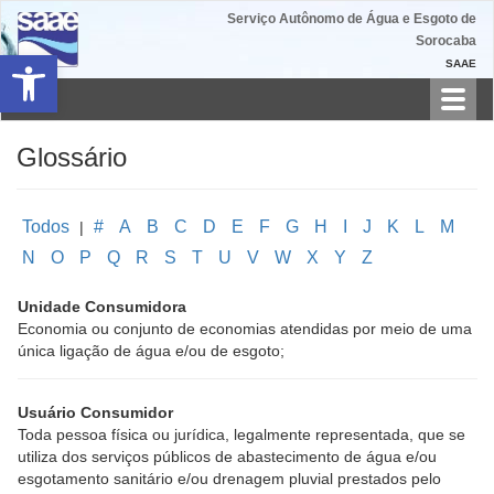
Serviço Autônomo de Água e Esgoto de
Sorocaba
Barra de Ferramentas Aberta
SAAE
Toggl
navig
Glossário
Todos
#
A
B
C
D
E
F
G
H
I
J
K
L
M
|
N
O
P
Q
R
S
T
U
V
W
X
Y
Z
Unidade Consumidora
Economia ou conjunto de economias atendidas por meio de uma
única ligação de água e/ou de esgoto;
Usuário Consumidor
Toda pessoa física ou jurídica, legalmente representada, que se
utiliza dos serviços públicos de abastecimento de água e/ou
esgotamento sanitário e/ou drenagem pluvial prestados pelo