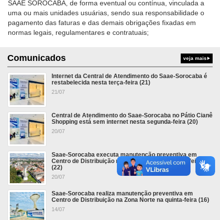
SAAE SOROCABA, de forma eventual ou contínua, vinculada a
uma ou mais unidades usuárias, sendo sua responsabilidade o
pagamento das faturas e das demais obrigações fixadas em
normas legais, regulamentares e contratuais;
Comunicados
veja mais
Internet da Central de Atendimento do Saae-Sorocaba é
restabelecida nesta terça-feira (21)
21/07
Central de Atendimento do Saae-Sorocaba no Pátio Cianê
Shopping está sem internet nesta segunda-feira (20)
20/07
Saae-Sorocaba executa manutenção preventiva em
Centro de Distribuição na Vila Santana na quarta-feira
(22)
20/07
Saae-Sorocaba realiza manutenção preventiva em
Centro de Distribuição na Zona Norte na quinta-feira (16)
14/07