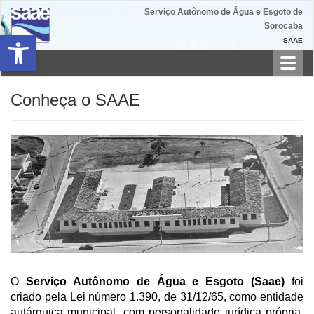
Serviço Autônomo de Água e Esgoto de
Sorocaba
Barra de Ferramentas Aberta
SAAE
Toggl
navig
Conheça o SAAE
O
Serviço Autônomo de Água e Esgoto (Saae)
foi
criado pela Lei número 1.390, de 31/12/65, como entidade
autárquica municipal, com personalidade jurídica própria,