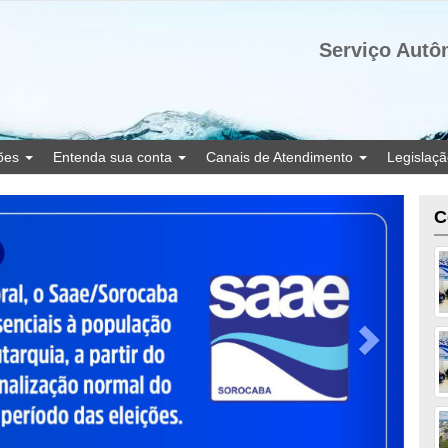
Serviço Autô
ções
Entenda sua conta
Canais de Atendimento
Legislaç
C