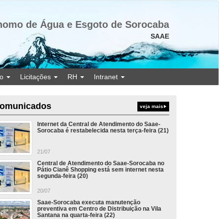
nomo de Água e Esgoto de Sorocaba
SAAE
ão
Licitações
RH
Intranet
omunicados
veja mais
Internet da Central de Atendimento do Saae-
Sorocaba é restabelecida nesta terça-feira (21)
21/07
Central de Atendimento do Saae-Sorocaba no
Pátio Cianê Shopping está sem internet nesta
segunda-feira (20)
20/07
Saae-Sorocaba executa manutenção
preventiva em Centro de Distribuição na Vila
Santana na quarta-feira (22)