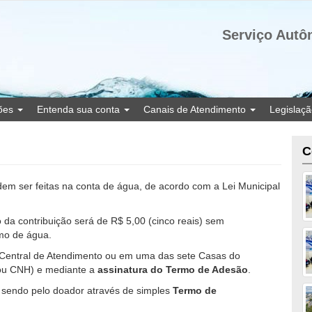
Serviço Autô
ções
Entenda sua conta
Canais de Atendimento
Legislaç
C
em ser feitas na conta de água, de acordo com a Lei Municipal
 da contribuição será de R$ 5,00 (cinco reais) sem
umo de água.
 Central de Atendimento ou em uma das sete Casas do
u CNH) e mediante a
assinatura do Termo de Adesão
.
, sendo pelo doador através de simples
Termo de