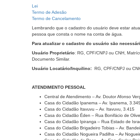
Lei
Termo de Adesão
Termo de Cancelamento
Lembrando que o cadastro do usuário deve estar atua
pessoa que consta o nome na conta de água.
Para atualizar o cadastro do usuário são necessá
Usuário Proprietário
: RG, CPF/CNPJ ou CNH, Matrícu
Documento Similar.
Usuário Locatário/Inquilino:
RG, CPF/CNPJ ou CNH 
ATENDIMENTO PESSOAL
Central de Atendimento – Av. Doutor Afonso Verg
Casa do Cidadão Ipanema – Av. Ipanema, 3.34
Casa do Cidadão Itavuvu – Av. Itavuvu, 3.415
Casa do Cidadão Éden – Rua Bonifácio de Olive
Casa do Cidadão Ipiranga – Rua Estado de Isra
Casa do Cidadão Brigadeiro Tobias – Av. Bandei
Casa do Cidadão Nogueira Padilha – Av Nogueir