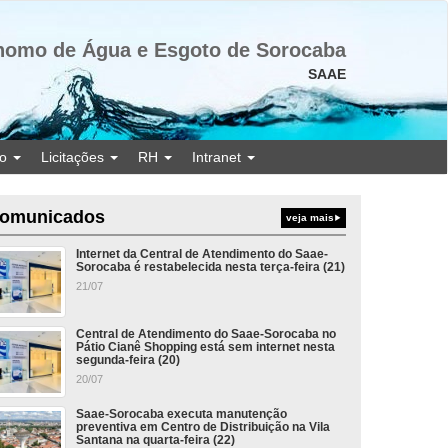
nomo de Água e Esgoto de Sorocaba
SAAE
ão
Licitações
RH
Intranet
omunicados
veja mais
Internet da Central de Atendimento do Saae-
Sorocaba é restabelecida nesta terça-feira (21)
21/07
Central de Atendimento do Saae-Sorocaba no
Pátio Cianê Shopping está sem internet nesta
segunda-feira (20)
20/07
Saae-Sorocaba executa manutenção
preventiva em Centro de Distribuição na Vila
Santana na quarta-feira (22)