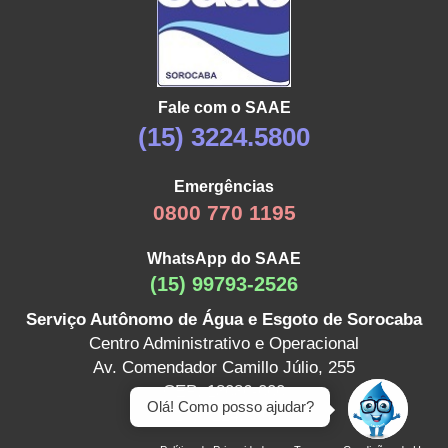
Fale com o SAAE
(15) 3224.5800
Emergências
0800 770 1195
WhatsApp do SAAE
(15) 99793-2526
Serviço Autônomo de Água e Esgoto de Sorocaba
Centro Administrativo e Operacional
Av. Comendador Camillo Júlio, 255
CEP: 18086-000
Olá! Como posso ajudar?
(15) 3224.5800