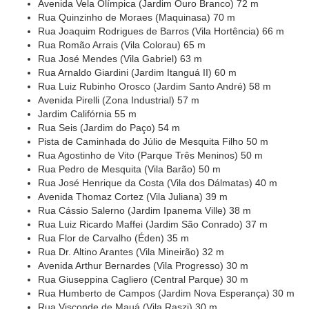
Avenida Vela Olímpica (Jardim Ouro Branco) 72 m
Rua Quinzinho de Moraes (Maquinasa) 70 m
Rua Joaquim Rodrigues de Barros (Vila Hortência) 66 m
Rua Romão Arrais (Vila Colorau) 65 m
Rua José Mendes (Vila Gabriel) 63 m
Rua Arnaldo Giardini (Jardim Itanguá II) 60 m
Rua Luiz Rubinho Orosco (Jardim Santo André) 58 m
Avenida Pirelli (Zona Industrial) 57 m
Jardim Califórnia 55 m
Rua Seis (Jardim do Paço) 54 m
Pista de Caminhada do Júlio de Mesquita Filho 50 m
Rua Agostinho de Vito (Parque Três Meninos) 50 m
Rua Pedro de Mesquita (Vila Barão) 50 m
Rua José Henrique da Costa (Vila dos Dálmatas) 40 m
Avenida Thomaz Cortez (Vila Juliana) 39 m
Rua Cássio Salerno (Jardim Ipanema Ville) 38 m
Rua Luiz Ricardo Maffei (Jardim São Conrado) 37 m
Rua Flor de Carvalho (Éden) 35 m
Rua Dr. Altino Arantes (Vila Mineirão) 32 m
Avenida Arthur Bernardes (Vila Progresso) 30 m
Rua Giuseppina Cagliero (Central Parque) 30 m
Rua Humberto de Campos (Jardim Nova Esperança) 30 m
Rua Visconde de Mauá (Vila Raszi) 30 m