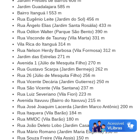
Jardim Prestes de Barros 608 m
Jardim Guadalajara 585 m
Bairro Itanguá I 553 m
Rua Eugênio Leite (Jardim do Sol) 456 m
Rua Ângelo Elias (Jardim Santa Rosália) 433 m
Rua Odilon Walter (Parque São Bento) 390 m
Rua Visconde de Taunay (Vila Marta) 331 m
Vila Rica do Itanguá 314 m
Rua Nelson Herdy Barbosa (Vila Formosa) 312 m
Jardim das Estrelas 271 m
Avenida 1 (Júlio de Mesquita Filho) 270 m
Rua Gustavo Scarpa (Jardim Bermejo) 262 m
Rua 26 (Júlio de Mesquita Filho) 256 m
Rua Vicente Decária (Jardim Gutierrez) 250 m
Rua São Vicente (Vila Santana) 237 m
Rua Luiz Severiano (Vila Fiori) 223 m
Avenida Itavuvu (Bairro do Itavuvu) 215 m
Rua José Joaquim Lacerda (Jardim Marco Antônio) 200 m
Rua Itaquera (Vila Barão) 184 m
Rua MMDC (Vila Barão) 180 m
Rua João Deleto Lobo (Jardim Casabranca) 160 m
Rua Mário Romano (Jardim Maria Eugênia) 150 m
Rua Souza Freire (Vila Assis) 150 m