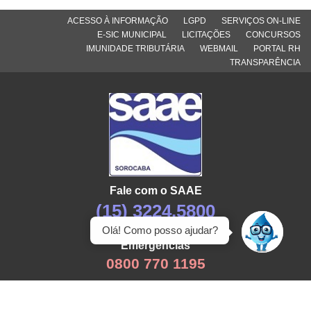
ACESSO À INFORMAÇÃO
LGPD
SERVIÇOS ON-LINE
E-SIC MUNICIPAL
LICITAÇÕES
CONCURSOS
IMUNIDADE TRIBUTÁRIA
WEBMAIL
PORTAL RH
TRANSPARÊNCIA
Fale com o SAAE
(15) 3224.5800
Olá! Como posso ajudar?
Emergências
0800 770 1195
WhatsApp do SAAE