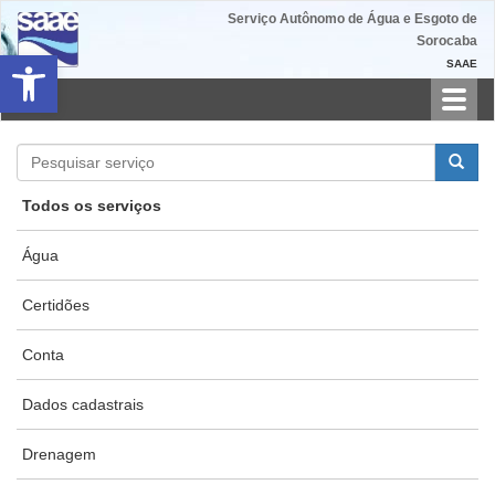
Serviço Autônomo de Água e Esgoto de
Sorocaba
Barra de Ferramentas Aberta
SAAE
Toggl
navig
Todos os serviços
Água
Certidões
Conta
Dados cadastrais
Drenagem