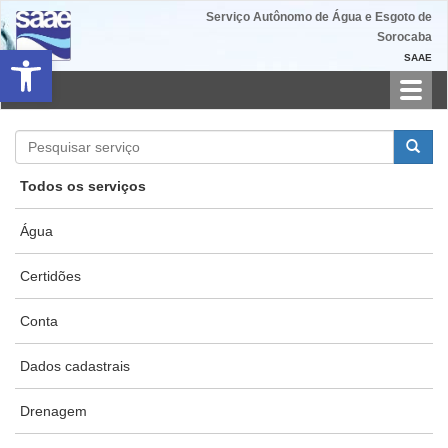
Serviço Autônomo de Água e Esgoto de
Sorocaba
Barra de Ferramentas Aberta
SAAE
Toggl
navig
Todos os serviços
Água
Certidões
Conta
Dados cadastrais
Drenagem